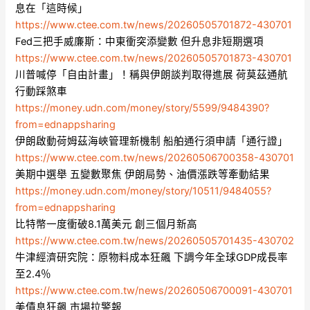
息在「這時候」
https://www.ctee.com.tw/news/20260505701872-430701
Fed三把手威廉斯：中東衝突添變數 但升息非短期選項
https://www.ctee.com.tw/news/20260505701873-430701
川普喊停「自由計畫」！稱與伊朗談判取得進展 荷莫茲通航
行動踩煞車
https://money.udn.com/money/story/5599/9484390?
from=ednappsharing
伊朗啟動荷姆茲海峽管理新機制 船舶通行須申請「通行證」
https://www.ctee.com.tw/news/20260506700358-430701
美期中選舉 五變數聚焦 伊朗局勢、油價漲跌等牽動結果
https://money.udn.com/money/story/10511/9484055?
from=ednappsharing
比特幣一度衝破8.1萬美元 創三個月新高
https://www.ctee.com.tw/news/20260505701435-430702
牛津經濟研究院：原物料成本狂飆 下調今年全球GDP成長率
至2.4％
https://www.ctee.com.tw/news/20260506700091-430701
美債息狂飆 市場拉警報