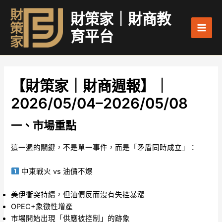
跳
Main
財策家｜財商教
至
Men
主
育平台
要
內
容
【財策家｜財商週報】｜
2026/05/04–2026/05/08
一、市場重點
這一週的關鍵，不是單一事件，而是「矛盾同時成立」：
中東戰火 vs 油價不爆
美伊衝突持續，但油價反而沒有失控暴漲
OPEC+象徵性增產
市場開始出現「供應被控制」的跡象