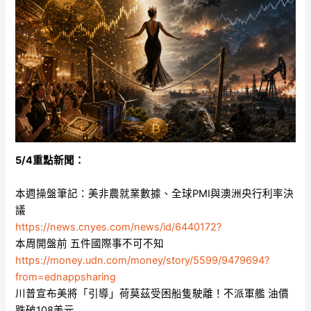
5/4重點新聞：
本週操盤筆記：美非農就業數據、全球PMI與澳洲央行利率決
議
https://news.cnyes.com/news/id/6440172?
本周開盤前 五件國際事不可不知
https://money.udn.com/money/story/5599/9479694?
from=ednappsharing
川普宣布美將「引導」荷莫茲受困船隻駛離！不派軍艦 油價
跌破108美元