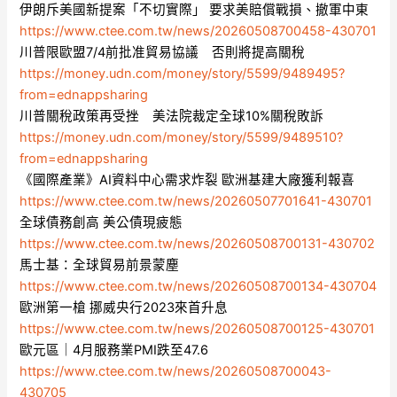
伊朗斥美國新提案「不切實際」 要求美賠償戰損、撤軍中東
https://www.ctee.com.tw/news/20260508700458-430701
川普限歐盟7/4前批准貿易協議 否則將提高關稅
https://money.udn.com/money/story/5599/9489495?
from=ednappsharing
川普關稅政策再受挫 美法院裁定全球10%關稅敗訴
https://money.udn.com/money/story/5599/9489510?
from=ednappsharing
《國際產業》AI資料中心需求炸裂 歐洲基建大廠獲利報喜
https://www.ctee.com.tw/news/20260507701641-430701
全球債務創高 美公債現疲態
https://www.ctee.com.tw/news/20260508700131-430702
馬士基：全球貿易前景蒙塵
https://www.ctee.com.tw/news/20260508700134-430704
歐洲第一槍 挪威央行2023來首升息
https://www.ctee.com.tw/news/20260508700125-430701
歐元區｜4月服務業PMI跌至47.6
https://www.ctee.com.tw/news/20260508700043-
430705