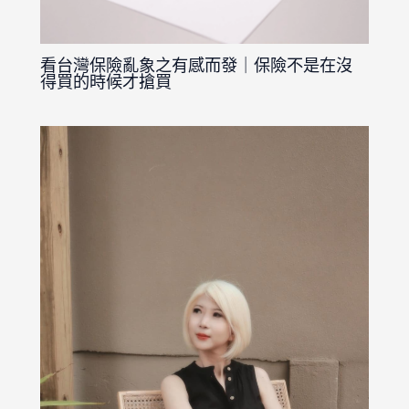
看台灣保險亂象之有感而發｜保險不是在沒
得買的時候才搶買