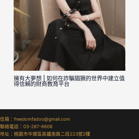
擁有大夢想 | 如何在詐騙猖獗的世界中建立值
得信賴的財商教育平台
信箱：freedomfadoo@gmail.com
聯絡電話：03-287-6608
地址：桃園市中壢區高鐵南路二段223號2樓