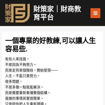
跳
Main
財策家｜財商教
至
Men
主
育平台
要
內
容
一個專業的好教練,可以讓人生
容易些.
有些人來找我，
不是因為不夠努力。
而是走到某個階段，開始發現——
人生，不能只靠努力。
很多問題，
不是多做一點就能解決，
而是需要重新看懂整個結構。
我做的事情其實很簡單，
只是陪你把人生重新理順。