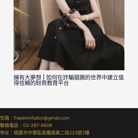
擁有大夢想 | 如何在詐騙猖獗的世界中建立值
得信賴的財商教育平台
信箱：freedomfadoo@gmail.com
聯絡電話：03-287-6608
地址：桃園市中壢區高鐵南路二段223號2樓