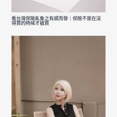
看台灣保險亂象之有感而發｜保險不是在沒
得買的時候才搶買