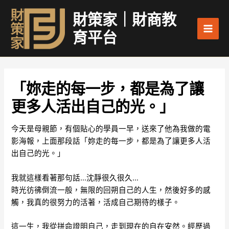
跳
Main
財策家｜財商教
至
Men
主
育平台
要
內
容
「妳走的每一步，都是為了讓
更多人活出自己的光。」
今天是母親節，有個貼心的學員一早，送來了他為我做的電
影海報，上面那段話「妳走的每一步，都是為了讓更多人活
出自己的光。」
我就這樣看著那句話…沈靜很久很久…
時光彷彿倒流一般，無限的回朔自己的人生，然後好多的感
觸，我真的很努力的活著，活成自己期待的樣子。
這一生，我從拼命證明自己，走到現在的自在安然。經歷過