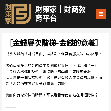
跳
Main
財策家｜財商教
至
Men
主
育平台
要
內
容
［金錢層次階梯-金錢的意義］
很多人以為「財富自由」是終點，但其實那只是中場休息。
透過這麼多年的金融產業長期觀察與研究，我建構了一套
「金錢人格進化模型」來協助我的學員完成階梯晉級。
這其實是一個階梯模型。它不是只有收入或資產的高低，而
是「人的內在設定與金錢關係」的變化。
也許你有幾分鐘的時間，可以看看你此刻站在哪個階梯？
⸻