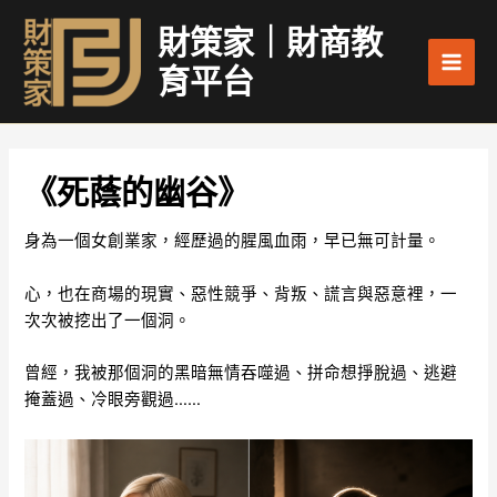
跳
Main
財策家｜財商教
至
Men
主
育平台
要
內
容
《死蔭的幽谷》
身為一個女創業家，經歷過的腥風血雨，早已無可計量。
心，也在商場的現實、惡性競爭、背叛、謊言與惡意裡，一
次次被挖出了一個洞。
曾經，我被那個洞的黑暗無情吞噬過、拼命想掙脫過、逃避
掩蓋過、冷眼旁觀過……