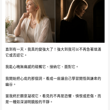
直到有一天，我真的變強大了！強大到我可以不再急著填滿
它或否認它。
我能心魄無痛感的碰觸它、接納它、面對它。
我開始把心底的那個洞，看成一座讓自己學習開悟與謙卑的
幽谷。
當我終於願意凝視它，看見的不再是恐懼、憤恨或悲傷，而
是一種如深湖明鏡般的平靜。