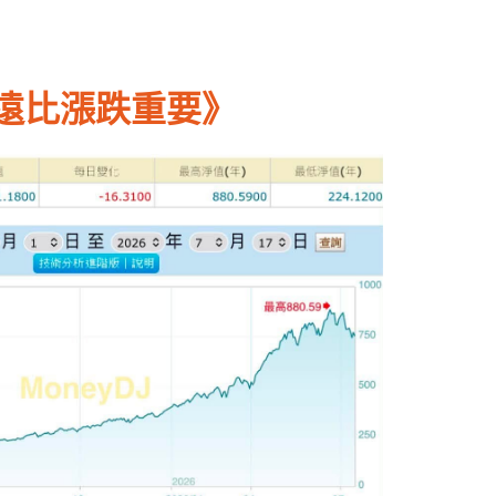
遠比漲跌重要》