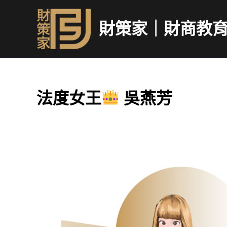
跳
至
財策家｜財商教
主
要
內
容
法度女王
吳燕芳