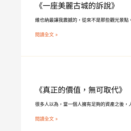
《一座美麗古城的訴說》
美
麗
維也納最讓我震撼的，從來不是那些觀光景點。
古
城
閱讀全文 »
的
訴
說》
《真
正
《真正的價值，無可取代》
的
價
很多人以為，當一個人擁有足夠的資產之後，
值，
無
閱讀全文 »
可
取