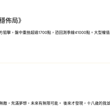
穩佈局》
狙擊，盤中重挫超過1700點，恐回測季線41000點。大型權
無敵，充滿夢想，未來有無限可能。 後來才發現，十八歲的我