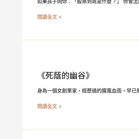
如果孩子問你：「股票到底是什麼？」 你會怎麼
問
你：
閱讀全文 »
「股
票
到
底
是
什
《死
麼？」
蔭
《死蔭的幽谷》
的
幽
身為一個女創業家，經歷過的腥風血雨，早已
谷》
閱讀全文 »