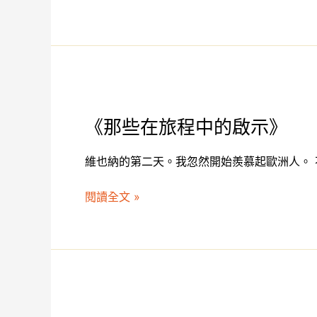
《那
些
《那些在旅程中的啟示》
在
旅
維也納的第二天。我忽然開始羨慕起歐洲人。
程
中
閱讀全文 »
的
啟
示》
《一
座