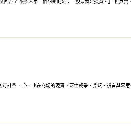
回答？ 很多人第一個想到的是：「股票就是投資。」 但其實，一
無可計量。 心，也在商場的現實、惡性競爭、背叛、謊言與惡意