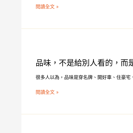
閱讀全文 »
光》
品
味，
品味，不是給別人看的，而
不
是
很多人以為，品味是穿名牌、開好車、住豪宅、
給
別
閱讀全文 »
人
看
的，
而
是
給
《傳