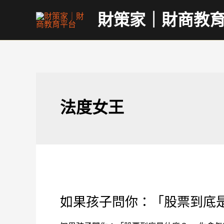
跳
財策家｜財商教
至
主
要
內
容
法度女王
如
果
如果孩子問你：「股票到底
孩
子