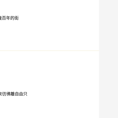
幾百年的街
來彷彿離自由只