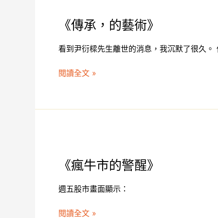
自
承，
《傳承，的藝術》
己
的
活
藝
的
看到尹衍樑先生離世的消息，我沉默了很久。 
術》
閱讀全文 »
《瘋
牛
《瘋牛市的警醒》
市
的
週五股市畫面顯示：
警
醒》
閱讀全文 »