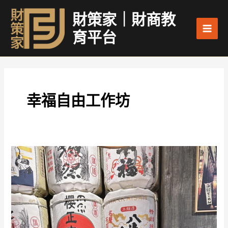
跳
Main
財策家｜財商教
至
Men
主
育平台
要
內
容
幸福自由工作坊
男
人
們
的
無
聲
帳