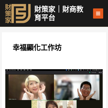
跳
Main
財策家｜財商教
至
Men
主
育平台
要
內
容
幸福顯化工作坊
〈許
我
榮
耀〉
與
那
個