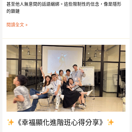
渴
甚至他人無意間的話語綑綁。這些限制性的信念，像是隱形
望
的鎖鏈
什
麼？
閱讀全文 »
《幸
福
顯
化
進
階
班
心
得
分
《幸福顯化進階班心得分享》
享》