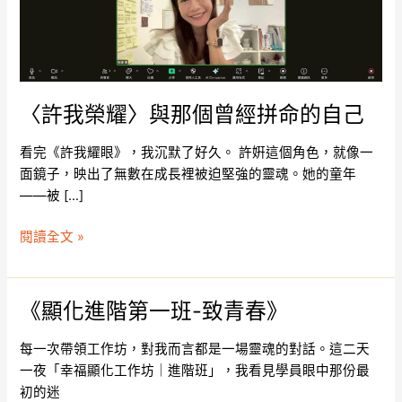
曾
經
拼
命
的
〈許我榮耀〉與那個曾經拼命的自己
自
己
看完《許我耀眼》，我沉默了好久。 許姸這個角色，就像一
面鏡子，映出了無數在成長裡被迫堅強的靈魂。她的童年
——被 […]
閱讀全文 »
《顯化進階第一班-致青春》
《顯
化
每一次帶領工作坊，對我而言都是一場靈魂的對話。這二天
進
一夜「幸福顯化工作坊｜進階班」，我看見學員眼中那份最
階
初的迷
第