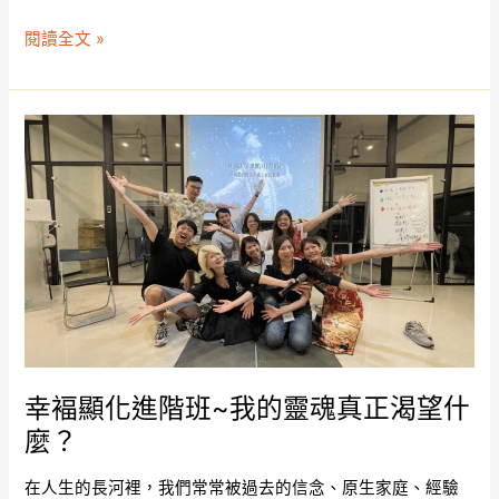
一
閱讀全文 »
班-
致
青
春》
幸
褔
顯
化
進
階
班
~
我
的
靈
幸褔顯化進階班~我的靈魂真正渴望什
魂
麼？
真
正
在人生的長河裡，我們常常被過去的信念、原生家庭、經驗