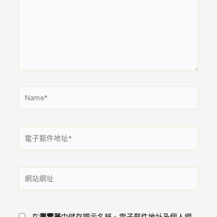
裡
輸
入
內
容...
Name*
電
子
郵
件
網
地
站
址
網
*
址
在
瀏覽器
中儲存顯示名稱、電子郵件地址及個人網