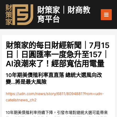
跳
Main
財策家｜財商教
至
Men
主
育平台
要
內
容
財策家的每日財經新聞｜7月15
日｜日圓匯率一度急升至157｜
AI浪潮來了！經部寬估用電量
10年期美債殖利率直直落 總統大選風向改
變…將是最大風險
https://udn.com/news/story/6811/8094881?from=udn-
catelistnews_ch2
10年期美債殖利率持續下降，引發市場對總統大選可能帶來