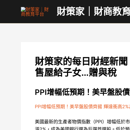
跳
財策家｜財商教
至
主
要
內
容
財策家的每日財經新聞｜
售屋給子女…贈與稅
PPI增幅低預期！美早盤股
PPI增幅低預期！美早盤股債齊揚 輝達衝高2
美國最新的生產者物價指數（PPI）增幅低於
漲2%，成為美國銀行選為反彈首選股。低於預