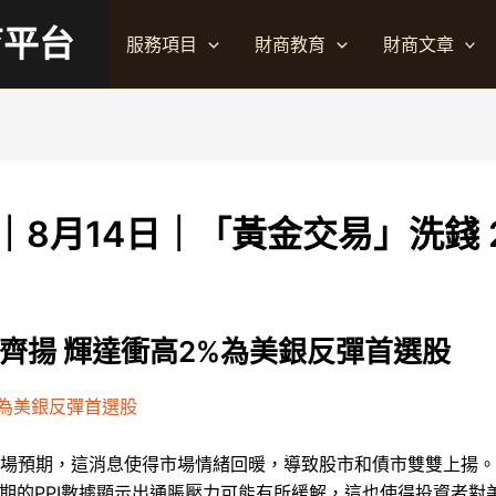
育平台
服務項目
財商教育
財商文章
8月14日｜「黃金交易」洗錢 
債齊揚 輝達衝高2%為美銀反彈首選股
%為美銀反彈首選股
市場預期，這消息使得市場情緒回暖，導致股市和債市雙雙上揚。特
期的PPI數據顯示出通脹壓力可能有所緩解，這也使得投資者