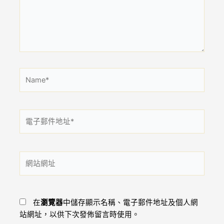
入
內
容...
Name*
電
子
郵
件
網
地
站
址
網
*
址
在
瀏覽器
中儲存顯示名稱、電子郵件地址及個人網
站網址，以供下次發佈留言時使用。