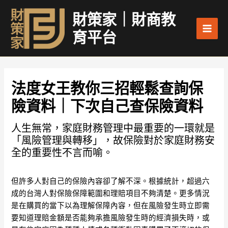
跳
Main
財策家｜財商教
至
Men
主
育平台
要
內
容
法度女王教你三招輕鬆查詢保
險資料｜下次自己查保險資料
人生無常，家庭財務管理中最重要的一環就是
「風險管理與轉移」，故保險對於家庭財務安
全的重要性不言而喻。
但許多人對自己的保險內容卻了解不深。根據統計，超過六
成的台灣人對保險保障範圍和理賠項目不夠清楚。更多情況
是在購買的當下以為理解保障內容，但在風險發生時立即需
要知道理賠金額是否能夠承擔風險發生時的經濟損失時，或