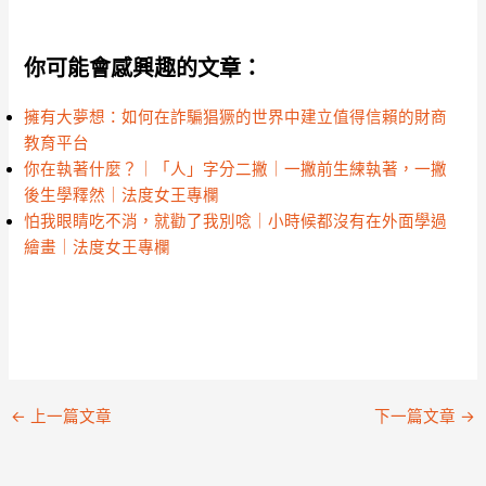
你可能會感興趣的文章：
擁有大夢想：如何在詐騙猖獗的世界中建立值得信賴的財商
教育平台
你在執著什麼？｜「人」字分二撇｜一撇前生練執著，一撇
後生學釋然｜法度女王專欄
怕我眼睛吃不消，就勸了我別唸｜小時候都沒有在外面學過
繪畫｜法度女王專欄
←
上一篇文章
下一篇文章
→