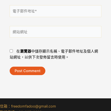
電
子
郵
件
網
地
站
址
網
*
址
在
瀏覽器
中儲存顯示名稱、電子郵件地址及個人網
站網址，以供下次發佈留言時使用。
信箱：freedomfadoo@gmail.com