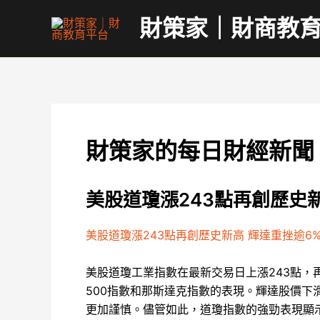
跳
財策家｜財商教
至
主
要
內
容
財策家的每日財經新聞
美股道瓊漲243點再創歷史
美股道瓊漲243點再創歷史新高 輝達重挫逾6
美股道瓊工業指數在最新交易日上漲243點，
500指數和那斯達克指數的表現。輝達股價下
更加謹慎。儘管如此，道瓊指數的強勁表現顯