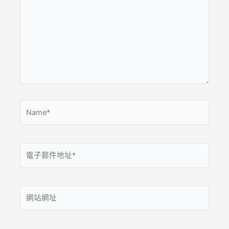
這
裡
輸
入
內
容...
Name*
電
子
郵
件
網
地
站
址
網
*
址