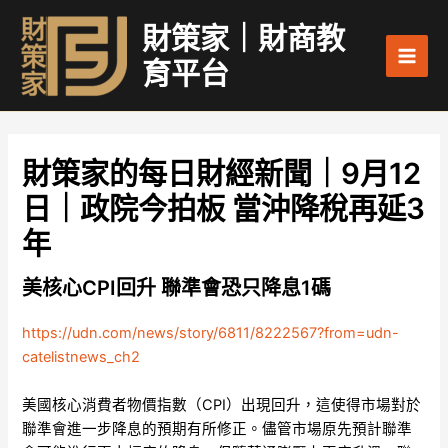
跳
Main
財策家｜財商教
至
Men
主
育平台
要
內
容
財策家的每日財經新聞｜9月12
日｜政院今拍板 當沖降稅再延3
年
美核心CPI回升 聯準會恐只降息1碼
https://udn.com/news/story/6811/8222567?from=udn-
catelistnews_ch2
美國核心消費者物價指數（CPI）出現回升，這使得市場對於
聯準會進一步降息的預期有所修正。儘管市場原先預計聯準