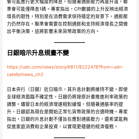
會可能進行更大幅度的降息，但隨著通膨壓力再度升溫，聯
準會可能僅降息1碼。專家指出，CPI數據的上升反映出經濟
增長的韌性，特別是在消費需求保持穩定的背景下，通膨壓
力仍然存在。聯準會需要在控制通膨和支持經濟增長之間做
出平衡決策，這將影響未來貨幣政策的方向。
日銀暗示升息規畫不變
https://udn.com/news/story/6811/8222478?from=udn-
catelistnews_ch2
日本央行（日銀）近日暗示，其升息計劃將維持不變，即使
全球經濟面臨不確定性，日銀仍將按原計畫推進利率政策的
調整。儘管日本的經濟增速相對緩慢，但隨著通脹率的提
升，日銀認為現在是開始正常化貨幣政策的合適時機。專家
指出，日銀的升息計劃不僅旨在應對通脹壓力，還希望能夠
促進家庭消費和企業投資，以實現更穩健的經濟復甦。