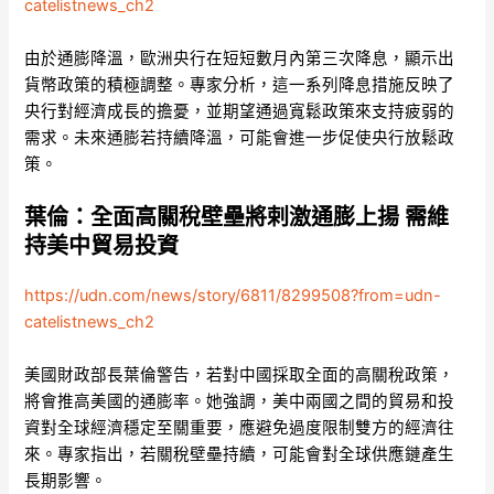
catelistnews_ch2
由於通膨降溫，歐洲央行在短短數月內第三次降息，顯示出
貨幣政策的積極調整。專家分析，這一系列降息措施反映了
央行對經濟成長的擔憂，並期望通過寬鬆政策來支持疲弱的
需求。未來通膨若持續降溫，可能會進一步促使央行放鬆政
策。
葉倫：全面高關稅壁壘將剌激通膨上揚 需維
持美中貿易投資
https://udn.com/news/story/6811/8299508?from=udn-
catelistnews_ch2
美國財政部長葉倫警告，若對中國採取全面的高關稅政策，
將會推高美國的通膨率。她強調，美中兩國之間的貿易和投
資對全球經濟穩定至關重要，應避免過度限制雙方的經濟往
來。專家指出，若關稅壁壘持續，可能會對全球供應鏈產生
長期影響。