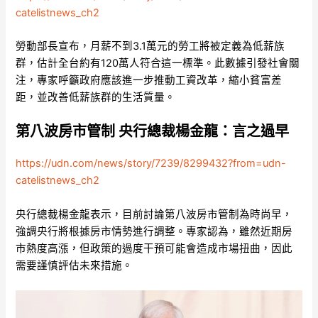
catelistnews_ch2
勞動部長宣布，月薪不到3.1萬元的勞工將被定義為低薪族
群，估計全台約有120萬人符合這一標準。此數據引發社會關
注，專家呼籲政府應該進一步推動工資改革，縮小貧富差
距，並改善低薪族群的生活質量。
第八波房市管制 央行總裁楊金龍：言之過早
https://udn.com/news/story/7239/8299432?from=udn-
catelistnews_ch2
央行總裁楊金龍表示，目前討論第八波房市管制為時尚早，
強調央行將根據房市情勢進行調整。專家認為，雖然近期房
市熱度高漲，但政策的過度干預可能會造成市場扭曲，因此
需要謹慎評估未來措施。