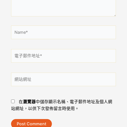
容...
Name*
電
子
郵
件
網
地
站
址
網
*
址
在
瀏覽器
中儲存顯示名稱、電子郵件地址及個人網
站網址，以供下次發佈留言時使用。