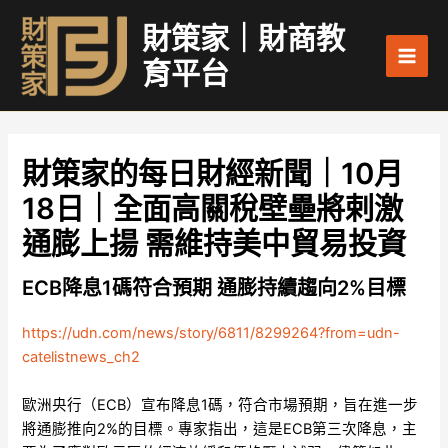
跳
Main
財策家｜財商教
至
Men
主
育平台
要
內
容
財策家的每日財經新聞｜10月
18日｜全面高關稅壁壘將剌激
通膨上揚 需維持美中貿易投資
ECB降息1碼符合預期 通膨持續趨向2%目標
https://udn.com/news/story/6811/8299264?from=udn-
catelistnews_ch2
歐洲央行（ECB）宣布降息1碼，符合市場預期，旨在進一步
將通膨推向2%的目標。專家指出，這是ECB第三次降息，主