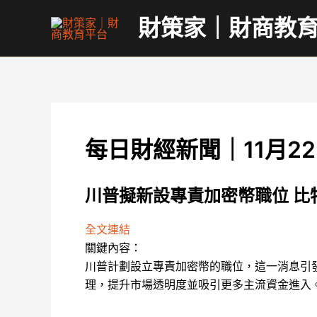
跳
財策家｜財商教
至
主
要
內
容
每日財經新聞｜11月
川普擬新設專責加密幣職位 比
全文連結
關鍵內容：
川普計劃設立專責加密幣的職位，這一消息引
理，提升市場透明度並吸引更多主流資金進入