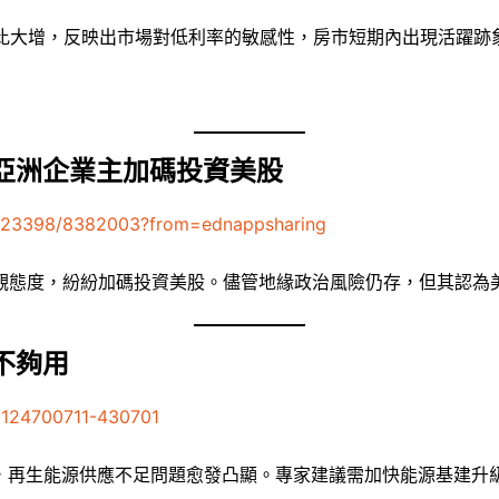
環比大增，反映出市場對低利率的敏感性，房市短期內出現活躍跡
亞洲企業主加碼投資美股
/123398/8382003?from=ednappsharing
觀態度，紛紛加碼投資美股。儘管地緣政治風險仍存，但其認為
不夠用
1124700711-430701
增，再生能源供應不足問題愈發凸顯。專家建議需加快能源基建升