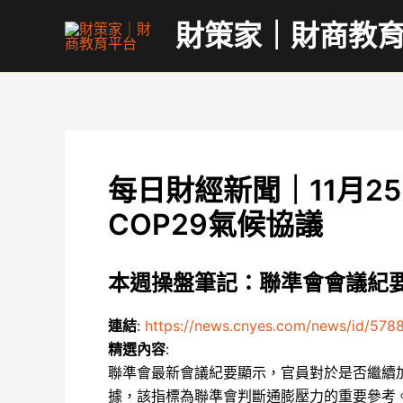
跳
財策家｜財商教
至
主
要
內
容
每日財經新聞｜11月
COP29氣候協議
本週操盤筆記：聯準會會議紀要
連結
:
https://news.cnyes.com/news/id/578
精選內容
:
聯準會最新會議紀要顯示，官員對於是否繼續
據，該指標為聯準會判斷通膨壓力的重要參考