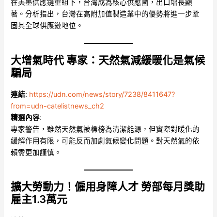
在美墨供應鏈重組下，台灣成為核心供應國，出口增長顯
著。分析指出，台灣在高附加值製造業中的優勢將進一步鞏
固其全球供應鏈地位。
大增氣時代 專家：天然氣減緩暖化是氣候
騙局
連結
:
https://udn.com/news/story/7238/8411647?
from=udn-catelistnews_ch2
精選內容
:
專家警告，雖然天然氣被標榜為清潔能源，但實際對暖化的
緩解作用有限，可能反而加劇氣候變化問題。對天然氣的依
賴需更加謹慎。
擴大勞動力！僱用身障人才 勞部每月獎助
雇主1.3萬元