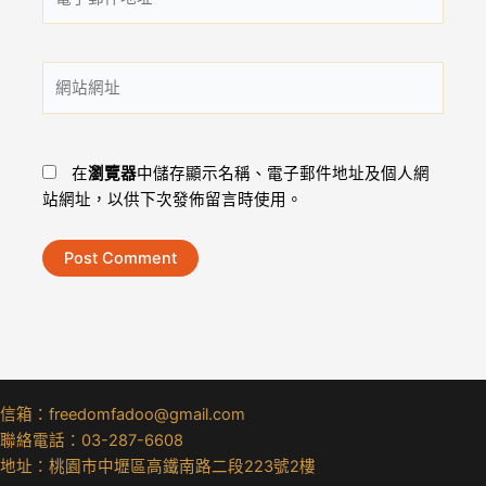
子
郵
件
網
地
站
址
網
*
址
在
瀏覽器
中儲存顯示名稱、電子郵件地址及個人網
站網址，以供下次發佈留言時使用。
信箱：freedomfadoo@gmail.com
聯絡電話：03-287-6608
地址：桃園市中壢區高鐵南路二段223號2樓