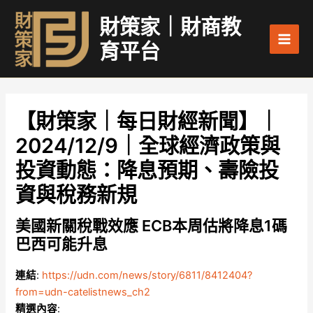
跳
Main
財策家｜財商教
至
Men
主
育平台
要
內
容
【財策家｜每日財經新聞】｜
2024/12/9｜全球經濟政策與
投資動態：降息預期、壽險投
資與稅務新規
美國新關稅戰效應 ECB本周估將降息1碼
巴西可能升息
連結
:
https://udn.com/news/story/6811/8412404?
from=udn-catelistnews_ch2
精選內容
: