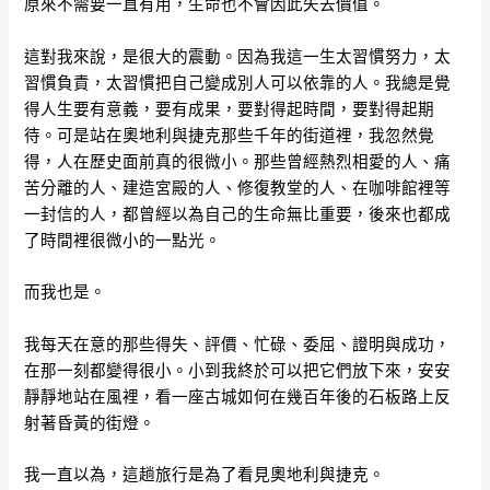
原來不需要一直有用，生命也不會因此失去價值。
這對我來說，是很大的震動。因為我這一生太習慣努力，太
習慣負責，太習慣把自己變成別人可以依靠的人。我總是覺
得人生要有意義，要有成果，要對得起時間，要對得起期
待。可是站在奧地利與捷克那些千年的街道裡，我忽然覺
得，人在歷史面前真的很微小。那些曾經熱烈相愛的人、痛
苦分離的人、建造宮殿的人、修復教堂的人、在咖啡館裡等
一封信的人，都曾經以為自己的生命無比重要，後來也都成
了時間裡很微小的一點光。
而我也是。
我每天在意的那些得失、評價、忙碌、委屈、證明與成功，
在那一刻都變得很小。小到我終於可以把它們放下來，安安
靜靜地站在風裡，看一座古城如何在幾百年後的石板路上反
射著昏黃的街燈。
我一直以為，這趟旅行是為了看見奧地利與捷克。