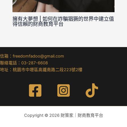
擁有大夢想 | 如何在詐騙猖獗的世界中建立值
得信賴的財商教育平台
信箱：freedomfadoo@gmail.com
聯絡電話：03-287-6608
地址：桃園市中壢區高鐵南路二段223號2樓
Copyright © 2026 財策家｜財商教育平台