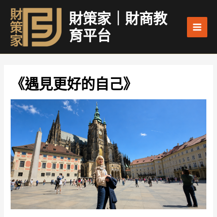
跳
Main
財策家｜財商教
至
Men
主
育平台
要
內
容
《遇見更好的自己》