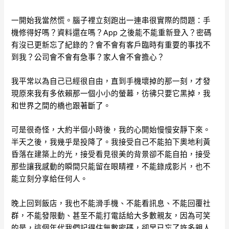
一開始我當然慌。腦子裡立刻跑出一連串很實際的問題：手
機修得好嗎？資料還在嗎？App 之後能不能重新登入？密碼
有沒已更新忘了紀錄的？會不會有客戶臨時有重要的事找不
到我？公司會不會有急事？家人會不會擔心？
我平常以為自己已經很自由，直到手機壞掉的那一刻，才發
現原來我有多依賴那一個小小的螢幕，彷彿只要它黑掉，我
和世界之間的橋也跟著斷了。
可是很奇怪，大約半個小時後，我的心開始慢慢安靜下來。
半天之後，我幾乎是投降了。我接受自己不能拍下奧地利黃
昏落在建築上的光，接受看見很美的背景卻不能自拍，接受
那些讓我感動的瞬間只能留在眼睛裡，不能錄成影片，也不
能立刻分享給任何人。
晚上回到飯店，我也不能滑手機、不能看訊息、不能回覆社
群，不能發限動、甚至不能打電話給大多數親友，因為可笑
的是，這個年代我們記得住無數密碼，卻早已忘了許多親人