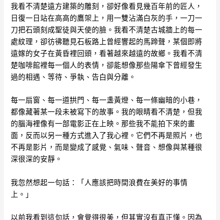
我看不清楚遠方建築的雕刻，卻好像看見幾百年前的匠人，
日復一日站在高高的鷹架上，用一雙沾滿白灰的手，一刀一
刀把石頭刻成聖徒與天使的臉。我看不清楚古城牆上的每一
處紋理，卻彷彿聽見石板路上曾經響起的馬蹄聲，某個即將
遠嫁的女子在黃昏裡回頭，看著越來越遠的故鄉。我看不清
楚咖啡館裡每一個人的表情，卻能想像那些陽傘下曾經發生
過的相遇、等待、爭執、告白與分離。
每一扇窗、每一道拱門、每一盞黃燈、每一條幽暗的小巷，
都像藏著某一段未被寫下的故事。我的眼睛看不清楚，但我
的腦海裡像有一部電影正在上映。那些我不能拍下來的畫
面，反而以另一種方式進入了我心裡。它們不再是照片，也
不再是影片，而是變成了感覺、氣味、聲音、想像與某種很
深很深的安靜。
我忽然想起一句話：「人應該把時間浪費在美好的事情
上。」
以前我看到這句話，會覺得很美，但其實沒有真正懂。因為