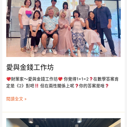
作
坊
愛與金錢工作坊
財策家～愛與金錢工作坊
你覺得1+1=2
在數學答案肯
定是《2》對吧
但在兩性關係上呢
你的答案是啥
閱讀全文 »
從