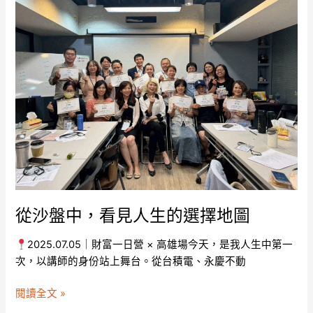
沙
盤
中，
看
見
人
生
的
選
擇
地
圖
從沙盤中，看見人生的選擇地圖
2025.07.05｜財富一日營 × 高雄場今天，是我人生中第一
次，以講師的身份站上舞台。從台積電、永慶不動
閱讀全文 »