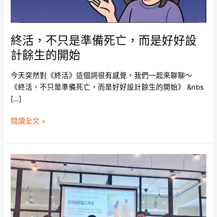
死
亡，
而
終活，不只是準備死亡，而是好好設
是
計餘生的開始
好
好
今天突然對《終活》這個詞很有感覺，我們一起來聊聊～
設
《終活，不只是準備死亡，而是好好設計餘生的開始》 &nbs
計
[…]
餘
生
閱讀全文 »
的
開
始
愛
與
金
錢
工