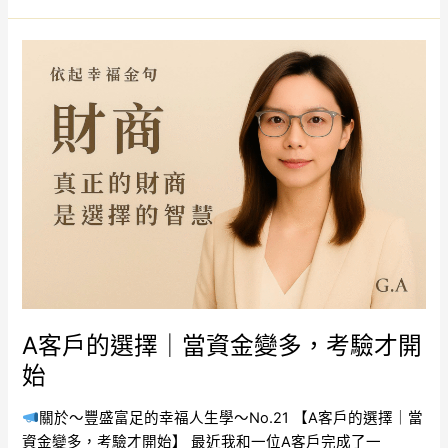
A
客
戶
的
選
擇
｜
當
資
金
變
多，
考
A客戶的選擇｜當資金變多，考驗才開
驗
始
才
開
關於～豐盛富足的幸福人生學～No.21 【A客戶的選擇｜當
始
資金變多，考驗才開始】 最近我和一位A客戶完成了一