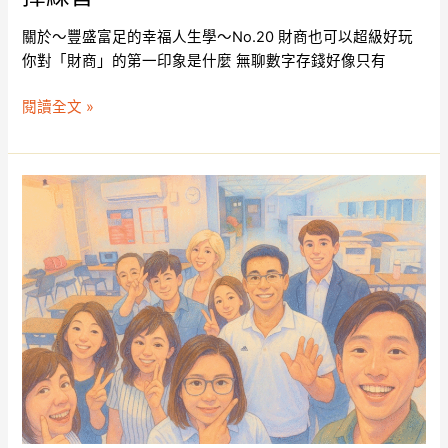
擇
練
關於～豐盛富足的幸福人生學～No.20 財商也可以超級好玩
習
你對「財商」的第一印象是什麼 無聊數字存錢好像只有
閱讀全文 »
我
是
怎
麼
成
為
財
務
規
劃
師