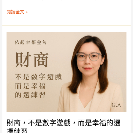
閱讀全文 »
財
商，
不
是
數
字
遊
戲，
而
是
幸
福
的
財商，不是數字遊戲，而是幸福的選
選
擇練習