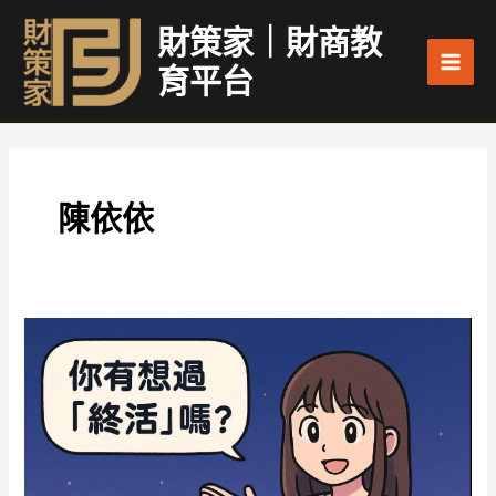
跳
Main
財策家｜財商教
至
Men
主
育平台
要
內
容
陳依依
終
活，
不
只
是
準
備